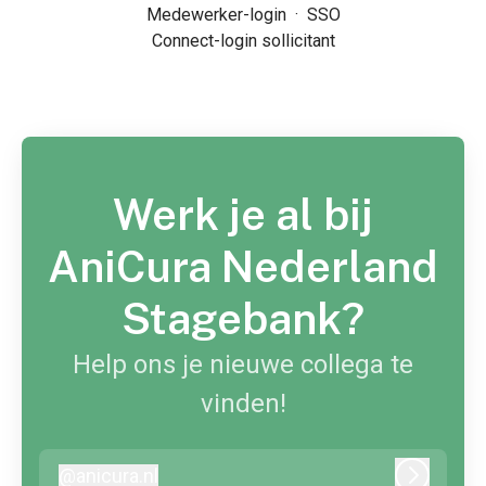
Medewerker-login
·
SSO
Connect-login sollicitant
Werk je al bij
AniCura Nederland
Stagebank?
Help ons je nieuwe collega te
vinden!
@
anicura.nl
anicura.nl
Inloggen