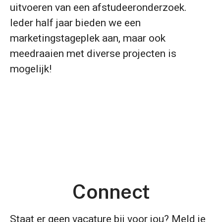
uitvoeren van een afstudeeronderzoek.
Ieder half jaar bieden we een
marketingstageplek aan, maar ook
meedraaien met diverse projecten is
mogelijk!
Kwaliteit
Cultuur
Duurzaamheid
Connect
Staat er geen vacature bij voor jou? Meld je