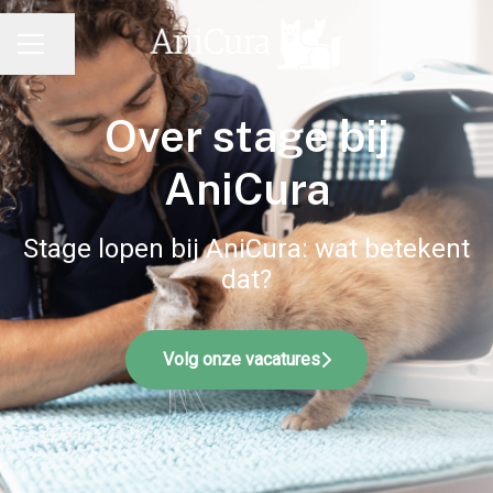
Pagina delen
CARRIÈREMENU
Over stage bij
AniCura
Stage lopen bij AniCura: wat betekent
dat?
Volg onze vacatures