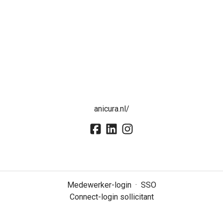
anicura.nl/
Medewerker-login
·
SSO
Connect-login sollicitant