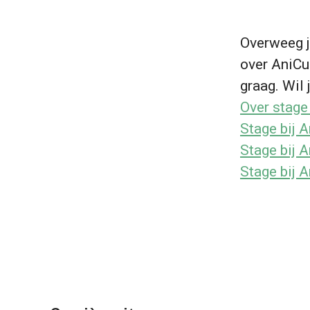
Overweeg j
over AniCur
graag. Wil j
Over stage
Stage bij A
Stage bij 
Stage bij A