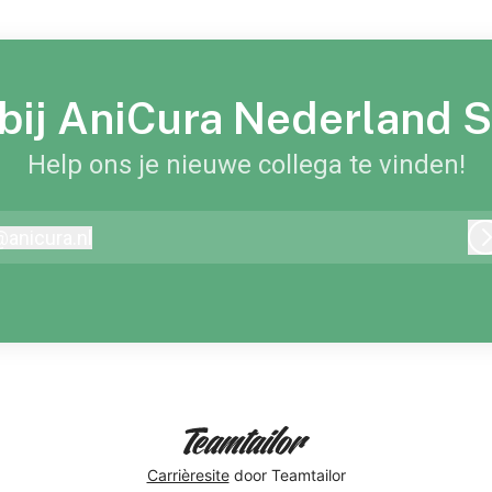
 bij AniCura Nederland
Help ons je nieuwe collega te vinden!
@
anicura.nl
nicura.nl
Carrièresite
door Teamtailor