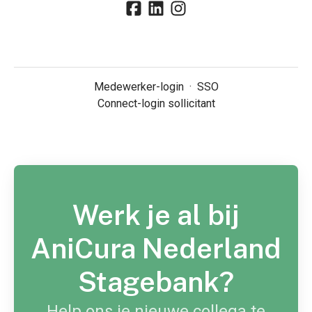
Medewerker-login
·
SSO
Connect-login sollicitant
Werk je al bij
AniCura Nederland
Stagebank?
Help ons je nieuwe collega te