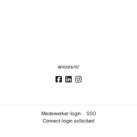
anicura.nl/
Medewerker-login
·
SSO
Connect-login sollicitant