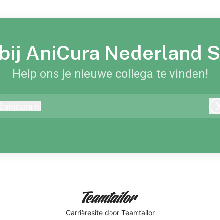
 bij AniCura Nederland
Help ons je nieuwe collega te vinden!
@
anicura.nl
nicura.nl
Carrièresite
door Teamtailor