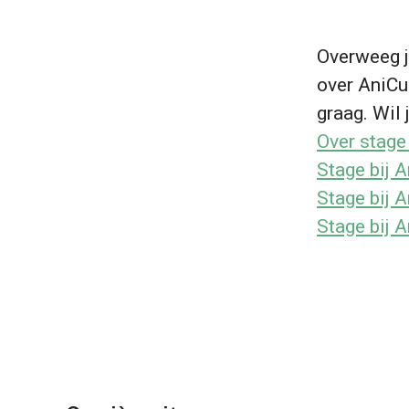
Overweeg j
over AniCur
graag. Wil j
Over stage
Stage bij A
Stage bij 
Stage bij A