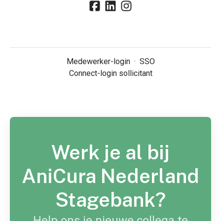
Medewerker-login
·
SSO
Connect-login sollicitant
Werk je al bij
AniCura Nederland
Stagebank?
Help ons je nieuwe collega te